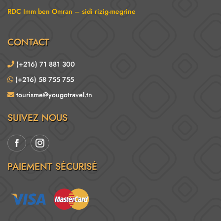
RDC Imm ben Omran – sidi rizig-megrine
CONTACT
(+216) 71 881 300
(+216) 58 755 755
tourisme@yougotravel.tn
SUIVEZ NOUS
PAIEMENT SÉCURISÉ