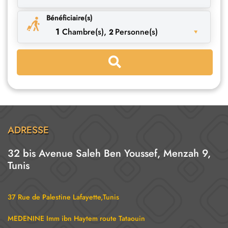
Bénéficiaire(s)
1
Chambre(s),
Personne(s)
2
ADRESSE
32 bis Avenue Saleh Ben Youssef, Menzah 9,
Tunis
37 Rue de Palestine Lafayette,Tunis
MEDENINE Imm ibn Haytem route Tataouin