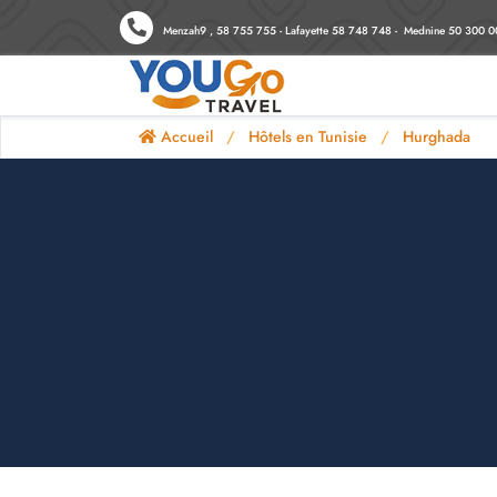
Menzah9 , 58 755 755 - Lafayette 58 748 748 - Mednine 50 300 0
Accueil
Hôtels en Tunisie
Hurghada