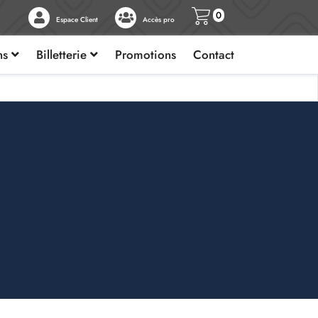
0
Espace Client
Accès pro
ons
Billetterie
Promotions
Contact