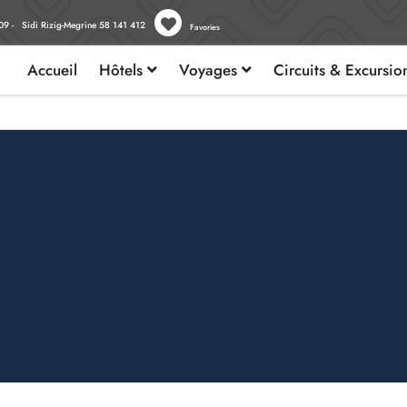
09 - Sidi Rizig-Megrine 58 141 412
Favories
Accueil
Hôtels
Voyages
Circuits & Excursi