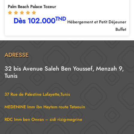
Palm Beach Palace Tozeur
TND
Dès 102.000
Hébergement et Petit Déjeuner
Buffet
ADRESSE
32 bis Avenue Saleh Ben Youssef, Menzah 9,
Tunis
37 Rue de Palestine Lafayette,Tunis
MEDENINE Imm ibn Haytem route Tataouin
RDC Imm ben Omran – sidi rizig-megrine