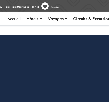
09 - Sidi Rizig-Megrine 58 141 412
Favories
Accueil
Hôtels
Voyages
Circuits & Excursi