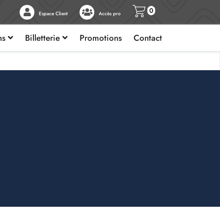
0
Espace Client
Accès pro
ons
Billetterie
Promotions
Contact