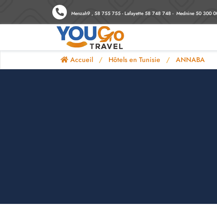
Menzah9 , 58 755 755 - Lafayette 58 748 748 - Mednine 50 300 0
Accueil
Hôtels en Tunisie
ANNABA