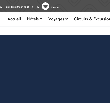
09 - Sidi Rizig-Megrine 58 141 412
Favories
Accueil
Hôtels
Voyages
Circuits & Excursi