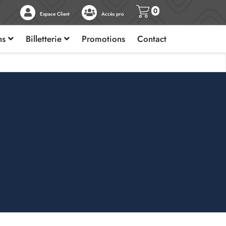
0
Espace Client
Accès pro
ons
Billetterie
Promotions
Contact