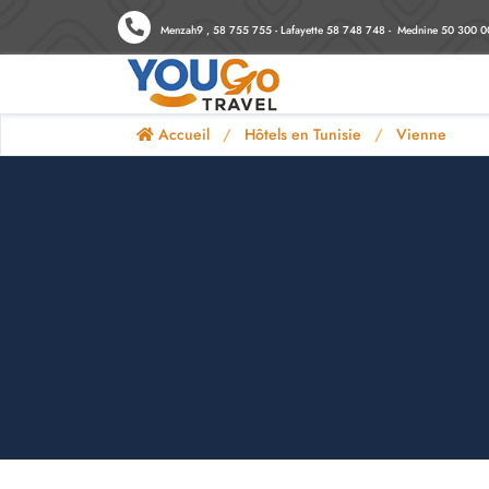
Menzah9 , 58 755 755 - Lafayette 58 748 748 - Mednine 50 300 0
Accueil
Hôtels en Tunisie
Vienne