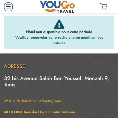
Hôtel non disponible pour cette période.
Veuillez renouveler votre recherche en modifiant vos
critères
ADRESSE
32 bis Avenue Saleh Ben Youssef, Menzah 9,
Tunis
37 Rue de Palestine Lafayette,Tunis
MEDENINE Imm ibn Haytem route Tataouin